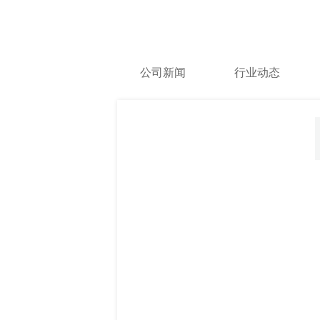
公司新闻
行业动态