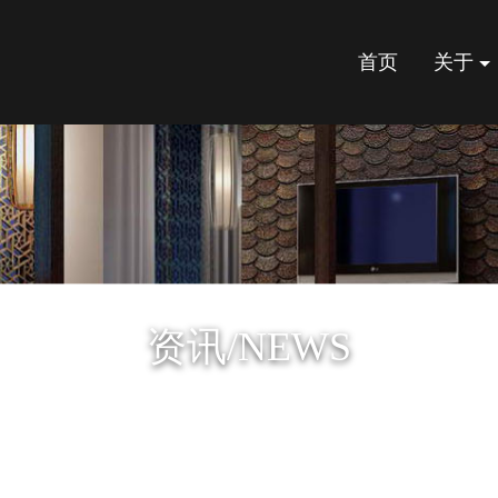
首页
关于
资讯/NEWS