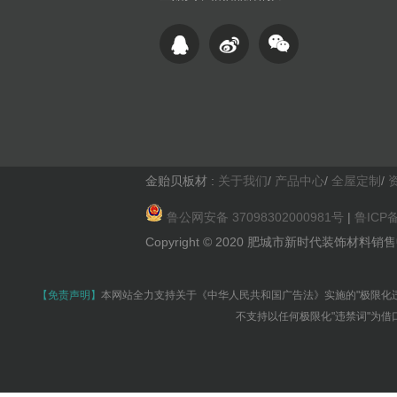
金贻贝板材 :
关于我们
/
产品中心
/
全屋定制
/
鲁公网安备 37098302000981号
|
鲁ICP备
Copyright © 2020 肥城市新时代装饰材料销售中心 Al
【免责声明】
本网站全力支持关于《中华人民共和国广告法》实施的"极限化
不支持以任何极限化"违禁词"为