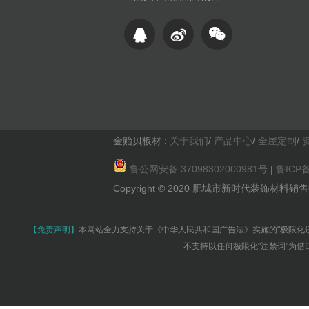
金贻贝板材 :
关于我们
/
产品中心
/
全屋定制
/
鲁公网安备 37098302000981号
|
鲁ICP备
Copyright © 2020 肥城市新时代装饰材料销售中心 Al
【免责声明】
本网站全力支持关于《中华人民共和国广告法》实施的"极限化
不支持以任何极限化"违禁词"为